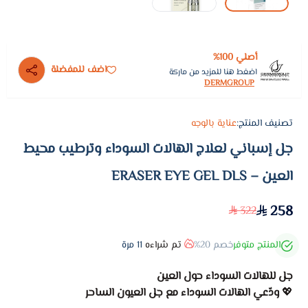
أصلي 100%
اضف للمفضلة
اضغط هنا للمزيد من ماركة
DERMGROUP
تصنيف المنتج:
عناية بالوجه
جل إسباني لعلاج الهالات السوداء وترطيب محيط
العين – ERASER EYE GEL DLS
258
322
المنتج متوفر
خصم 20%
تم شراءه
11
مرة
جل للهالات السوداء حول العين
💖
ودّعي الهالات السوداء مع جل العيون الساحر