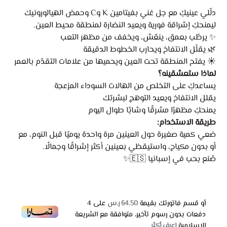
دلّلي عينيكِ مع جل غني بفيتامين K وC وحمض الهيالورونيك
ليمنحكِ إشراقة فورية ويعيد النضارة لمنطقة محيط العين.
✨ يرطّب بعمق، ينعّش، ويخفف من مظهر التعب
🌿 يقلّل الانتفاخ ويحارب الخطوط الدقيقة
☀️ يفتح المنطقة تحت العين ويحميها من علامات التقدّم بالعمر
لماذا ستعشقينه؟
يساعدكِ على التخلص من الهالات السوداء المزعجة
يقلل الانتفاخ ويعيد التوهج لبشرتك
يمنحكِ مظهرًا مشرقًا وشابًا طوال اليوم
طريقة الاستخدام:
ضعي كمية صغيرة حول العينين مرة واحدة يوميًا قبل النوم، مع
أو بدون مكياج، واستيقظي بعينين أكثر إشراقًا وجمالًا.
صُنع بحب في إسبانيا 🇪🇸✨
أو قسم فاتورتك بقيمة
64.50 ر.س
على
4
دفعات بدون رسوم تأخير، متوافقة مع الشريعة
الإسلامية
اعرف أكثر