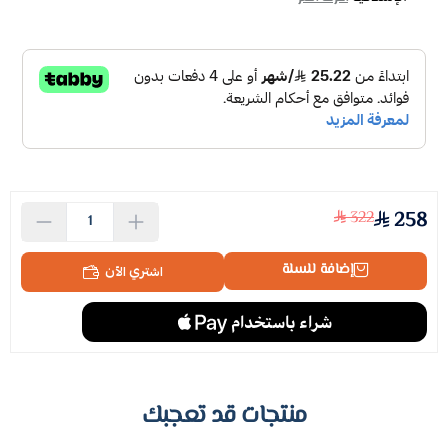
322
258
إضافة للسلة
اشتري الآن
منتجات قد تعجبك