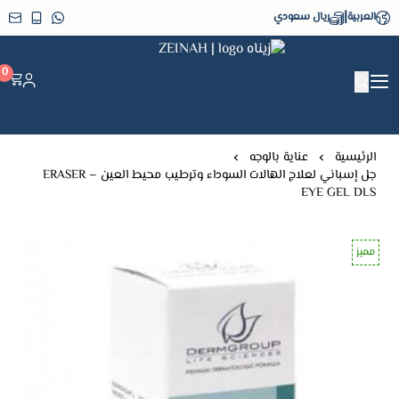
|
العربية
ريال سعودي
زيناه ZEINAH
0
الرئيسية
عناية بالوجه
جل إسباني لعلاج الهالات السوداء وترطيب محيط العين – ERASER
EYE GEL DLS
مميز