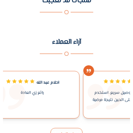
منتجات قد تعجبك
آراء العملاء
احلام عبد الله
دم
رائع زي العادة
ضية