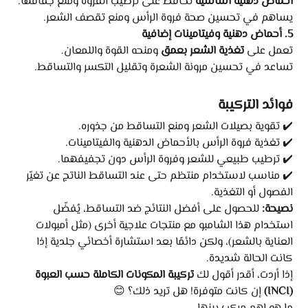
أحماض دهنية أساسية
تُحافظ على ترطيب الفروة ومنع جفافها.
يساهم في تحسين صحة فروة الرأس ومنع تقصف الشعر.
5. أحماض دهنية وفيتامينات إضافية
تعمل على
تغذية الشعر بعمق
ومنحه القوة واللمعان.
تساعد في تحسين مرونة الشعرة وتقليل التكسر والتساقط.
فوائد التركيبة
✔️ تقوية بصيلات الشعر ومنع التساقط من جذوره.
✔️ تغذية فروة الرأس بالأحماض الدهنية والفيتامينات.
✔️ ترطيب طبيعي للشعر وفروة الرأس دون تجفيفهما.
✔️ مناسب لاستخدام منتظم حتى عند التساقط الناتج عن تغيّر
الفصول أو التغذية.
نصيحة:
للحصول على أفضل النتائج ضد التساقط، يُفضّل
استخدام هذا الشامبو مع منتجات علاجية أخرى (مثل أمبولات
العناية بالشعر)، ولكن دائمًا بعد استشارة أخصائي جلدية إذا
كانت الحالة شديدة.
إذا أردت، أقدر أقول لك
تركيبة المكونات الكاملة حسب العبوة
(INCI)
إن كانت متوفرة! هل تريد ذلك؟ 😊