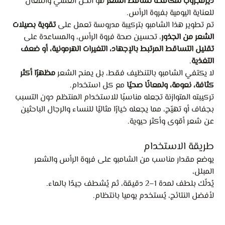
ديرمجروب لمكافحة تساقط الشعر
هو الحل العملي والفعّال
للعناية اليومية بفروة الرأس.
تم تطوير هذا الشامبو بتركيبة مدروسة تعمل على
تقوية بصيلات
الشعر من الجذور
، تحسين صحة فروة الرأس، والمساعدة على
تقليل التساقط المرتبط بالإجهاد، التغيرات الهرمونية، أو ضعف
التغذية
.
لا يكتفي الشامبو بالتنظيف فقط، بل يمنح الشعر
مظهرًا أكثر
كثافة، نعومة، ولمعانًا صحيًا
مع كل استخدام.
تركيبته المتوازنة تجعله مناسبًا للاستخدام المنتظم دون التسبب
بجفاف أو تهيّج، مما يجعله خيارًا مثاليًا للنساء والرجال الباحثين
عن شعر أقوى وأكثر حيوية.
طريقة الاستخدام
يوضع مقدار مناسب من الشامبو على فروة الرأس والشعر
المبلل،
يُدلّك بلطف لمدة 1–2 دقيقة، ثم يُشطف جيدًا بالماء.
لأفضل النتائج، يُستخدم يوميا بانتظام.