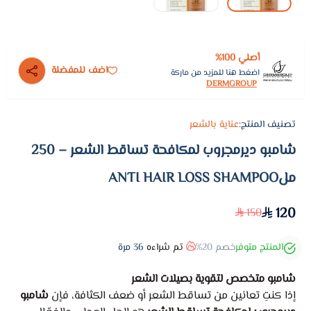
أصلي 100%
اضف للمفضلة
اضغط هنا للمزيد من ماركة
DERMGROUP
تصنيف المنتج:
عناية بالشعر
شامبو ديرمجروب لمكافحة تساقط الشعر – 250
ملANTI HAIR LOSS SHAMPOO
120
150
المنتج متوفر
خصم 20%
تم شراءه
36
مرة
شامبو متخصص لتقوية بصيلات الشعر
إذا كنتِ تعانين من تساقط الشعر أو ضعف الكثافة، فإن
شامبو