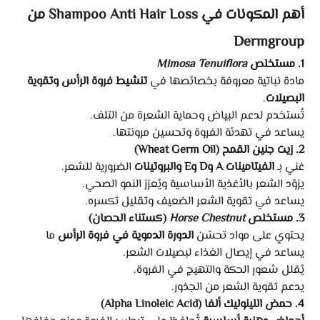
أهم المكونات في Shampoo Anti Hair Loss من
Dermgroup
1. مستخلص
Mimosa Tenuiflora
مادة نباتية معروفة بخصائصها في
تنشيط فروة الرأس وتقوية
البصيلات
.
تُستخدم لدعم البياض وحماية الشعرة من التلف.
يساعد في تهدئة الفروة وتحسين مرونتها.
2. زيت جنين القمح (Wheat Germ Oil)
غني بـ
الفيتامينات A وD وE والبروتينات
الضرورية للشعر.
يزوّد الشعر بالأغذية الأساسية ويُعزز النمو الصحي.
يساعد في تقوية الشعر الضعيف وتقليل تكسره.
3. مستخلص
Horse Chestnut
(كستناء الحصان)
يحتوي على مواد تحسّن
الدورة الدموية في فروة الرأس
ما
يساعد في إيصال الغذاء لبصيلات الشعر.
يُقلل شعور الحكة والتهيج في الفروة.
يدعم تقوية الشعر من الجذور.
4. حمض اللينوليك ألفا (Alpha Linoleic Acid)