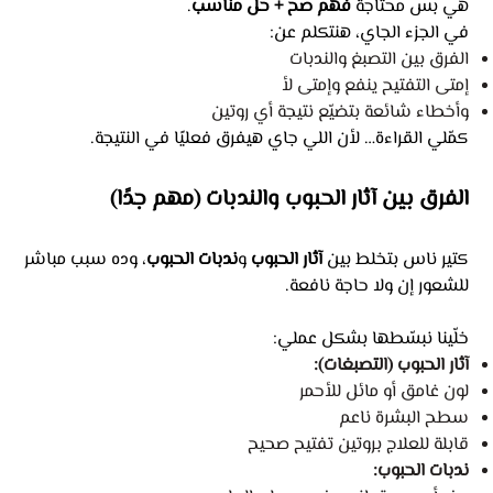
هي بس محتاجة
فهم صح + حل مناسب
.
في الجزء الجاي، هنتكلم عن:
الفرق بين التصبغ والندبات
إمتى التفتيح ينفع وإمتى لأ
وأخطاء شائعة بتضيّع نتيجة أي روتين
كمّلي القراءة… لأن اللي جاي هيفرق فعليًا في النتيجة.
الفرق بين آثار الحبوب والندبات (مهم جدًا)
كتير ناس بتخلط بين
آثار الحبوب
و
ندبات الحبوب
، وده سبب مباشر
للشعور إن ولا حاجة نافعة.
خلّينا نبسّطها بشكل عملي:
آثار الحبوب (التصبغات):
لون غامق أو مائل للأحمر
سطح البشرة ناعم
قابلة للعلاج بروتين تفتيح صحيح
ندبات الحبوب: