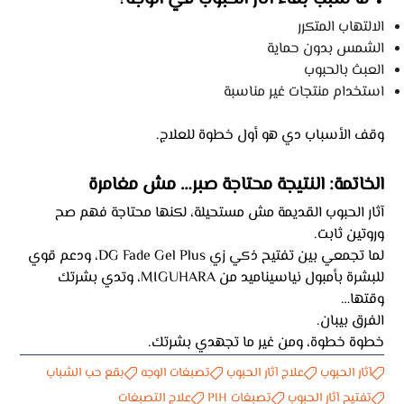
الالتهاب المتكرر
الشمس بدون حماية
العبث بالحبوب
استخدام منتجات غير مناسبة
وقف الأسباب دي هو أول خطوة للعلاج.
الخاتمة: النتيجة محتاجة صبر… مش مغامرة
آثار الحبوب القديمة مش مستحيلة، لكنها محتاجة فهم صح
وروتين ثابت.
لما تجمعي بين تفتيح ذكي زي DG Fade Gel Plus، ودعم قوي
للبشرة بأمبول نياسيناميد من MIGUHARA، وتدي بشرتك
وقتها…
الفرق بيبان.
خطوة خطوة، ومن غير ما تجهدي بشرتك.
آثار الحبوب
علاج آثار الحبوب
تصبغات الوجه
بقع حب الشباب
تفتيح آثار الحبوب
تصبغات PIH
علاج التصبغات