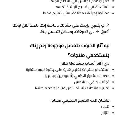
حفر أو عدم تجانس في سطح الجلد
المشكلة في نسيج البشرة نفسه
محتاجة إجراءات مختلفة، مش تفتيح فقط
📌 لو بتمري بإيدك على بشرتك وحاسة إنها ناعمة لكن لونها
أغمق → دي تصبغات، وممكن تتحسن جدًا.
ليه آثار الحبوب بتفضل موجودة رغم إنك
بتستخدمي منتجات؟
دي أكتر أسباب بنشوفها تتكرر:
استخدام منتجات تفتيح قوية على بشرة لسه ملتهبة
عدم الاستمرار الكافي (أسبوعين ويأس)
تجاهل واقي الشمس
تغيير المنتجات باستمرار من غير ما تاخد فرصتها
علشان كده التفتيح الحقيقي محتاج:
هدوء
التزام