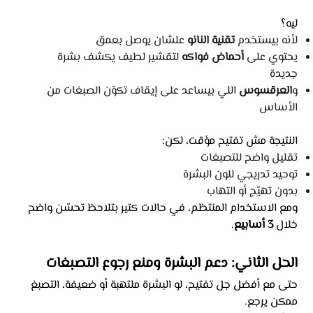
ليه؟
لأنه بيستخدم
تقنية النانو
علشان يوصل بعمق
يحتوي على
أحماض فواكه
لتقشير لطيف يكشف بشرة
جديدة
و
العرقسوس
اللي بيساعد على إيقاف تكوّن الصبغات من
الأساس
النتيجة مش تفتيح مؤقت، لكن:
تقليل واضح للتصبغات
توحيد تدريجي للون البشرة
بدون تهيّج أو التهاب
ومع الاستخدام المنتظم، في حالات كتير بتلاحظ تحسّن واضح
خلال
3 أسابيع
.
الحل الثاني: دعم البشرة ومنع رجوع التصبغات
حتى مع أفضل جل تفتيح، لو البشرة ملتهبة أو ضعيفة، التصبغ
ممكن يرجع.