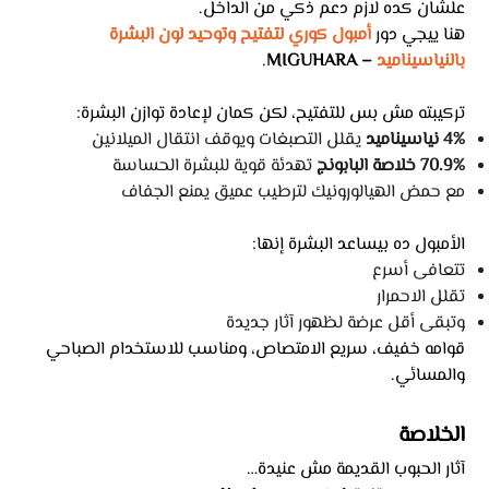
علشان كده لازم دعم ذكي من الداخل.
هنا ييجي دور
أمبول كوري لتفتيح وتوحيد لون البشرة
بالنياسيناميد
– MIGUHARA
.
تركيبته مش بس للتفتيح، لكن كمان لإعادة توازن البشرة:
4% نياسيناميد
يقلل التصبغات ويوقف انتقال الميلانين
70.9% خلاصة البابونج
تهدئة قوية للبشرة الحساسة
مع حمض الهيالورونيك لترطيب عميق يمنع الجفاف
الأمبول ده بيساعد البشرة إنها:
تتعافى أسرع
تقلل الاحمرار
وتبقى أقل عرضة لظهور آثار جديدة
قوامه خفيف، سريع الامتصاص، ومناسب للاستخدام الصباحي
والمسائي.
الخلاصة
آثار الحبوب القديمة مش عنيدة…