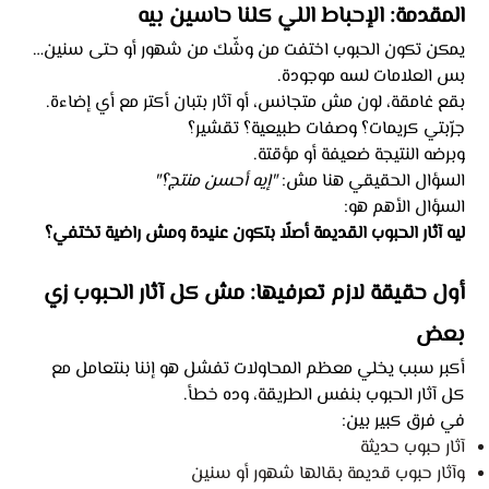
المقدمة: الإحباط اللي كلنا حاسين بيه
يمكن تكون الحبوب اختفت من وشّك من شهور أو حتى سنين…
بس العلامات لسه موجودة.
بقع غامقة، لون مش متجانس، أو آثار بتبان أكتر مع أي إضاءة.
جرّبتي كريمات؟ وصفات طبيعية؟ تقشير؟
وبرضه النتيجة ضعيفة أو مؤقتة.
السؤال الحقيقي هنا مش:
"إيه أحسن منتج؟"
السؤال الأهم هو:
ليه آثار الحبوب القديمة أصلًا بتكون عنيدة ومش راضية تختفي؟
أول حقيقة لازم تعرفيها: مش كل آثار الحبوب زي
بعض
أكبر سبب يخلي معظم المحاولات تفشل هو إننا بنتعامل مع
كل آثار الحبوب بنفس الطريقة، وده خطأ.
في فرق كبير بين:
آثار حبوب حديثة
وآثار حبوب قديمة بقالها شهور أو سنين