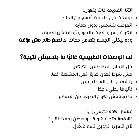
الآثار القديمة غالبًا بتكون:
ترسّخت في طبقات أعمق من الجلد
اتعرضت للشمس بدون حماية
اتكررت بسبب العبث بالحبوب أو التقشير العنيف
وده بيخلّي الجسم يتعامل معاها كـ
تصبغ دائم مش مؤقت
.
ليه الوصفات الطبيعية غالبًا ما بتجيبش نتيجة؟
خل التفاح، البطاطس، الكركم…
مش شرط تكون ضارة، لكن المشكلة إنها:
بتشتغل على السطح بس
تأثيرها بطيء جدًا
ما بتوقفش تكوّن الصبغة من الأساس
علشان كده تحسي إن:
"البقعة فتحت شوية… وبعدين رجعت تاني"
لأن السبب الجذري لسه شغّال.