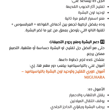
الجل ده بيساعد على:
تفتيح آثار الحبوب القديمة
توحيد لون البشرة
منع اسمرار البقع مرة تانية
وده بفضل تركيبة تجمع بين أحماض الفواكه + العرقسوس +
تقنية النانو اللي بتوصل بعمق من غير ما تضر البشرة.
2️⃣ دعم البشرة ومنع رجوع التصبغات
حتى مع أفضل جل تفتيح، لو البشرة حساسة أو ملتهبة، التصبغ
ممكن يرجع.
علشان كده لازم خطوة داعمة.
أمبول غني بالنياسيناميد بيلعب دور مهم هنا، زي:
أمبول كوري لتفتيح وتوحيد لون البشرة بالنياسيناميد –
MIGUHARA
الأمبول ده:
يقلل الالتهاب والاحمرار
يوقف انتقال الميلانين
يرطب البشرة ويقوّي الحاجز الجلدي