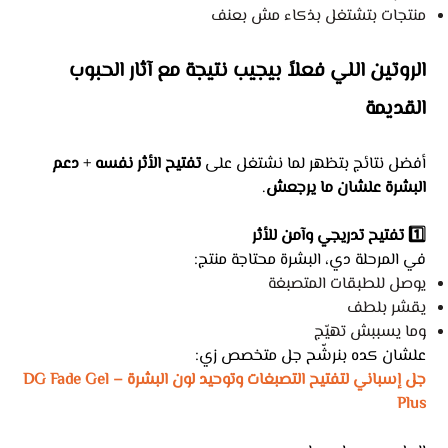
منتجات بتشتغل بذكاء مش بعنف
الروتين اللي فعلاً بيجيب نتيجة مع آثار الحبوب
القديمة
أفضل نتائج بتظهر لما نشتغل على
تفتيح الأثر نفسه
+
دعم
البشرة علشان ما يرجعش
.
1️⃣ تفتيح تدريجي وآمن للأثر
في المرحلة دي، البشرة محتاجة منتج:
يوصل للطبقات المتصبغة
يقشر بلطف
وما يسببش تهيّج
علشان كده بنرشّح جل متخصص زي:
جل إسباني لتفتيح التصبغات وتوحيد لون البشرة – DG Fade Gel
Plus