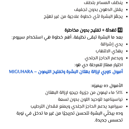
ينظف المسام بلطف
يقلل الدهون بدون تجفيف
يجهّز البشرة لأي خطوة علاجية من غير تهيّج
2️⃣ تهدئة + تفتيح بدون مخاطرة
بعد ما البشرة تبقى نظيفة، أهم خطوة هي استخدام سيروم:
يدي إشراقة
يهدّي الالتهاب
ويدعم الحاجز الجلدي
اختيار ممتاز للمرحلة دي هو:
أمبول كوري لإزالة بهتان البشرة وتفتيح الليمون – MIGUHARA
الأمبول ده بيميزه:
51% ماء ليمون من جزيرة جيجو لإزالة البهتان
نياسيناميد لتوحيد اللون بدون لسعة
سيراميد يدعم الحاجز الجلدي ويمنع فقدان الترطيب
وده بيخلّي البشرة تتحسن تدريجيًا من غير ما تدخل في نوبة
تحسس جديدة.