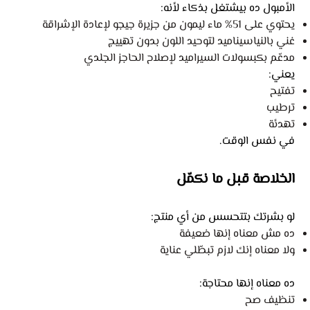
الأمبول ده بيشتغل بذكاء لأنه:
يحتوي على 51% ماء ليمون من جزيرة جيجو لإعادة الإشراقة
غني بالنياسيناميد لتوحيد اللون بدون تهييج
مدعّم بكبسولات السيراميد لإصلاح الحاجز الجلدي
يعني:
تفتيح
ترطيب
تهدئة
في نفس الوقت.
الخلاصة قبل ما نكمّل
لو بشرتك بتتحسس من أي منتج:
ده مش معناه إنها ضعيفة
ولا معناه إنك لازم تبطّلي عناية
ده معناه إنها محتاجة:
تنظيف صح