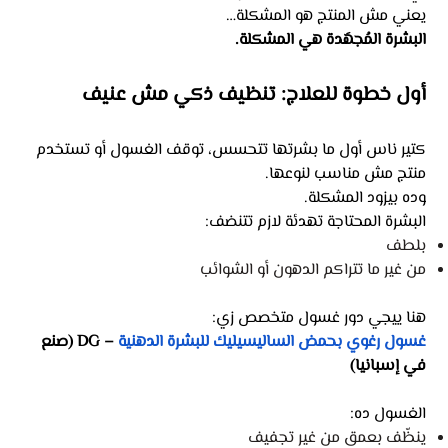
يعني مش المنتج هو المشكلة…
البشرة المُجهَدة هي المشكلة.
أول خطوة للعلاج: تنظيف ذكي مش عنيف
كتير ناس أول ما بشرتها تتحسس، توقف الغسول أو تستخدم
منتج مش مناسب لنوعها.
وده بيزود المشكلة.
البشرة المحتاجة تهدئة لازم تتنضف:
بلطف
من غير ما تتراكم الدهون أو الشوائب
هنا ييجي دور غسول متخصص زي:
غسول رغوي بحمض الساليسيليك للبشرة الدهنية
– DG (صنع
في إسبانيا)
الغسول ده:
ينظّف بعمق من غير تجفيف