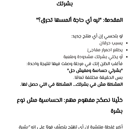
بشرتك
المقدمة: "ليه أي حاجة ألمسها تحرق؟"
لو بتحسي إن أي منتج جديد:
يسبب حرقان
يطلع احمرار مفاجئ
أو يخلي بشرتك مشدودة ومتعبة
فأغلب الظن إنك في مرحلة وصلت فيها لنتيجة واحدة:
"بشرتي حساسة ومفيش حل"
بس الحقيقة مختلفة تمامًا.
المشكلة مش في بشرتك… المشكلة في اللي حصل لها.
خلّينا نصحّح مفهوم مهم: الحساسية مش نوع
بشرة
أكبر غلطة منتشرة إن أي تهيّج يتصنّف فورًا على إنه
"بشرة