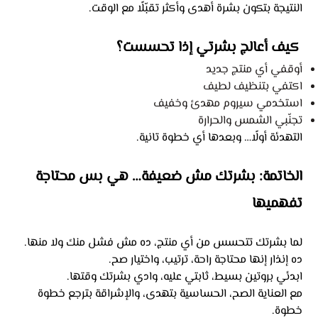
النتيجة بتكون بشرة أهدى وأكثر تقبّلًا مع الوقت.
كيف أعالج بشرتي إذا تحسست؟
أوقفي أي منتج جديد
اكتفي بتنظيف لطيف
استخدمي سيروم مهدئ وخفيف
تجنّبي الشمس والحرارة
التهدئة أولًا… وبعدها أي خطوة تانية.
الخاتمة: بشرتك مش ضعيفة… هي بس محتاجة
تفهميها
لما بشرتك تتحسس من أي منتج، ده مش فشل منك ولا منها.
ده إنذار إنها محتاجة راحة، ترتيب، واختيار صح.
ابدئي بروتين بسيط، ثابتي عليه، وادي بشرتك وقتها.
مع العناية الصح، الحساسية بتهدى، والإشراقة بترجع خطوة
خطوة.