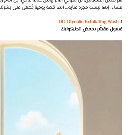
مع هذين الغسولين، لن تكوني أمام روتين عناية عادي، بل أمام
رح
مساء. إنها ليست مجرد عناية… إنها قصة يومية تُحكى على بشرتك، ب
DG Glycolic Exfoliating Wash
1.
غسول مقشّر بحمض الجليكوليك