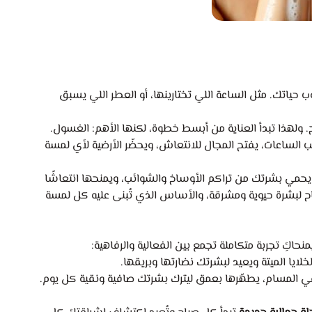
حياتك. مثل الساعة اللي تختارينها، أو العطر اللي يسبق
ولهذا تبدأ العناية من أبسط خطوة، لكنها الأهم: الغسول.
 يومي لبشرتك؛ يمسح تعب الساعات، يفتح المجال للانتعاش، ويحضّر الأرضية لأي لمسة
مي بشرتك من تراكم الأوساخ والشوائب، ويمنحها انتعاشًا
تاح لبشرة حيوية ومشرقة، والأساس الذي تُبنى عليه كل لمسة
منحاكِ تجربة متكاملة تجمع بين الفعالية والرفاهية:
يا الميتة ويعيد لبشرتك نضارتها وبريقها.
المسام، يطهّرها بعمق ليترك بشرتك صافية ونقية كل يوم.