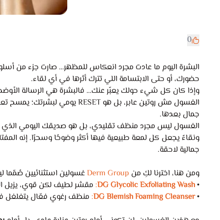
0
البشرة اليوم ما عادت مجرد انعكاس للمظهر… صارت جزء من أسلوب 
حضورك، أو حتى الابتسامة اللي تترك أثرها في أي لقاء.
وإذا كان كل شيء حولك يعبّر عنك… فالبشرة هي الرسالة الأوضح. 
الغسول مش روتين عابر، بل هو RESET
جمال بعدها.
الغسول ليس مجرد منظف تقليدي، بل هو صديقك اليومي الذي يح
ونقاءً يجعل كل لمعة طبيعية فيها أكثر وضوحًا وسحرًا. إنه المف
جمالية لاحقة.
ومن هنا، اخترنا لكِ من
Derm Group
غسولين استثنائيين صُمّما لي
•
DG Glycolic Exfoliating Wash
:
مقشر لطيف لكن قوي، يزيل الخلا
•
DG Blemish Foaming Cleanser
:
منظف رغوي فعّال يتغلغل في 