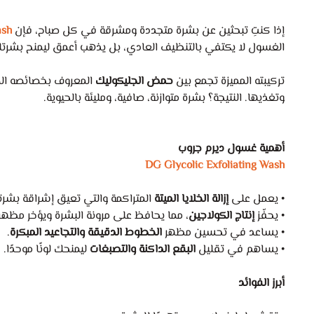
إذا كنتِ تبحثين عن بشرة متجددة ومشرقة في كل صباح، فإن
ash
الغسول لا يكتفي بالتنظيف العادي، بل يذهب أعمق ليمنح بشرتك 
تركيبته المميزة تجمع بين
حمض الجليكوليك
المعروف بخصائصه الم
وتغذيها. النتيجة؟ بشرة متوازنة، صافية، ومليئة بالحيوية.
أهمية غسول ديرم جروب
DG Glycolic Exfoliating Wash
• يعمل على
إزالة الخلايا الميتة
المتراكمة والتي تعيق إشراقة بشرت
• يحفّز
إنتاج الكولاجين
، مما يحافظ على مرونة البشرة ويؤخر مظهر
• يساعد في تحسين مظهر
الخطوط الدقيقة والتجاعيد المبكرة
.
• يساهم في تقليل
البقع الداكنة والتصبغات
ليمنحك لونًا موحدًا.
أبرز الفوائد