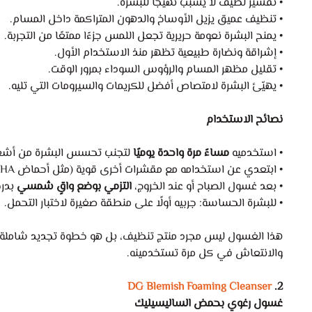
• تقشير لطيف لا يسبب تهيجًا للبشرة.
• تنظيف عميق يزيل الأوساخ والدهون المتراكمة داخل المسام.
• يمنح البشرة نعومة حريرية تجعل اللمس جزءًا ممتعًا من التجربة.
• إشراقة ونضارة طبيعية تظهر منذ الاستخدام الأول.
• تقليل مظهر المسام والرؤوس السوداء بمرور الوقت.
• يهيّئ البشرة لامتصاص أفضل للكريمات والسيرومات التي تليه.
نصائح الاستخدام
• استخدميه
مساءً مرة واحدة يوميًا
لتجنب تحسس البشرة من أش
• ابتعدي عن استخدامه مع مقشرات أخرى قوية (مثل أحماض AHA أو BHA إضافية) لتجنب التهيج.
• بعد غسول الصباح أو عند الخروج،
التزمي بوضع واقٍ شمسي
بدرج
• للبشرة الحساسة: جربيه أولًا على منطقة صغيرة لاختبار التحمل.
هذا الغسول ليس مجرد منتج تنظيف، بل هو خطوة تجديد شاملة، ت
والانتعاش في كل مرة تستخدمينه.
DG Blemish Foaming Cleanser
2.
غسول رغوي بحمض الساليسيليك