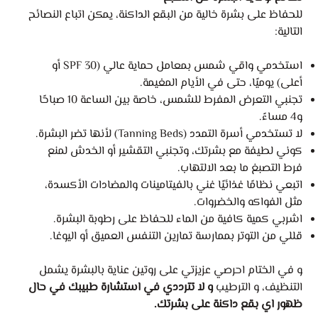
للحفاظ على بشرة خالية من البقع الداكنة، يمكن اتباع النصائح
التالية:
استخدمي واقي شمس بمعامل حماية عالي (SPF 30 أو
أعلى) يوميًا، حتى في الأيام المغيمة.
تجنبي التعرض المفرط للشمس، خاصة بين الساعة 10 صباحًا
و4 مساءً.
لا تستخدمي أسرة التمدد (Tanning Beds) لأنها تضر البشرة.
كوني لطيفة مع بشرتك، وتجنبي التقشير أو الخدش لمنع
فرط التصبغ ما بعد الالتهاب.
اتبعي نظامًا غذائيًا غني بالفيتامينات والمضادات الأكسدة،
مثل الفواكه والخضروات.
اشربي كمية كافية من الماء للحفاظ على رطوبة البشرة.
قللي من التوتر بممارسة تمارين التنفس العميق أو اليوغا.
و في الختام احرصي عزيزتي على روتين عناية بالبشرة يشمل
التنظيف، و الترطيب
و لا تترددي في استشارة طبيبك في حال
ظهور اي بقع داكنة على بشرتك.