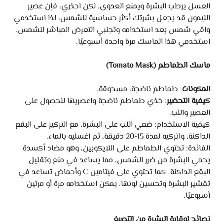
العسل يرطب البشرة ويمنع العدوى. لكن احذري، فإن عصير
الليمون قد يجعل بشرتك أكثر حساسية للشمس، لذا استخدمي
واقي شمس بعد استخدامه وتجنبي التعرض المباشر للشمس.
استخدمي هذا الماسك مرة واحدة أسبوعيًا.
ماسك الطماطم (Tomato Mask)
المكونات
: طماطم ناضجة، مسحوقة.
كيفية التحضير
: خذي طماطم ناضجة واعصريها للحصول على
العصير واللب.
كيفية الاستخدام: ضعي اللب على البشرة، مع التركيز على البقع
الداكنة، واتركيه لمدة 15-20 دقيقة، ثم اغسليه بالماء.
الفائدة: تحتوي الطماطم على اللايكوبين، وهو مضاد أكسدة
يحمي البشرة من ضرر الشمس، مما يساعد في منع وتقليل
البقع الداكنة. كما تحتوي على فيتامين C وأحماض تساعد في
تقشير البشرة وتحسين لونها. يمكن استخدامه مرة أو مرتين
أسبوعيًا.
نصائح لوقاية البشرة من التصبغ