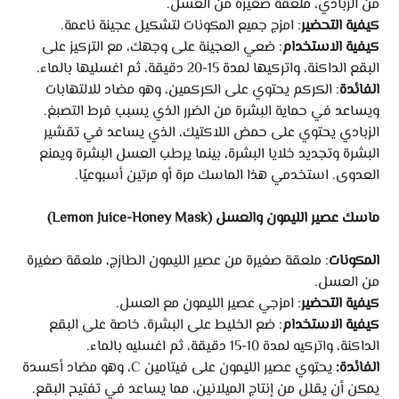
من الزبادي، ملعقة صغيرة من العسل.
كيفية التحضير
: امزج جميع المكونات لتشكيل عجينة ناعمة.
كيفية الاستخدام
: ضعي العجينة على وجهك، مع التركيز على
البقع الداكنة، واتركيها لمدة 15-20 دقيقة، ثم اغسليها بالماء.
الفائدة
: الكركم يحتوي على الكركمين، وهو مضاد للالتهابات
ويساعد في حماية البشرة من الضرر الذي يسبب فرط التصبغ.
الزبادي يحتوي على حمض اللاكتيك، الذي يساعد في تقشير
البشرة وتجديد خلايا البشرة، بينما يرطب العسل البشرة ويمنع
العدوى. استخدمي هذا الماسك مرة أو مرتين أسبوعيًا.
ماسك عصير الليمون والعسل (Lemon Juice-Honey Mask)
المكونات
: ملعقة صغيرة من عصير الليمون الطازج، ملعقة صغيرة
من العسل.
كيفية التحضير
: امزجي عصير الليمون مع العسل.
كيفية الاستخدام
: ضع الخليط على البشرة، خاصة على البقع
الداكنة، واتركيه لمدة 10-15 دقيقة، ثم اغسليه بالماء.
الفائدة:
يحتوي عصير الليمون على فيتامين C، وهو مضاد أكسدة
يمكن أن يقلل من إنتاج الميلانين، مما يساعد في تفتيح البقع.