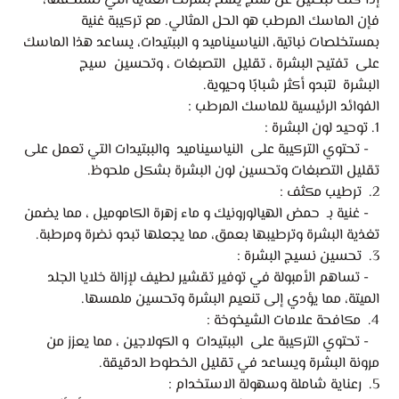
إذا كنت تبحثين عن منتج يمنح بشرتك العناية التي تستحقها،
فإن الماسك المرطب هو الحل المثالي. مع تركيبة غنية
بمستخلصات نباتية، النياسيناميد و الببتيدات، يساعد هذا الماسك
على تفتيح البشرة ، تقليل التصبغات ، وتحسين سيج
البشرة لتبدو أكثر شبابًا وحيوية.
الفوائد الرئيسية للماسك المرطب :
1. توحيد لون البشرة :
- تحتوي التركيبة على النياسيناميد والببتيدات التي تعمل على
تقليل التصبغات وتحسين لون البشرة بشكل ملحوظ.
2. ترطيب مكثف :
- غنية بـ حمض الهيالورونيك و ماء زهرة الكاموميل ، مما يضمن
تغذية البشرة وترطيبها بعمق، مما يجعلها تبدو نضرة ومرطبة.
3. تحسين نسيج البشرة :
- تساهم الأمبولة في توفير تقشير لطيف لإزالة خلايا الجلد
الميتة، مما يؤدي إلى تنعيم البشرة وتحسين ملمسها.
4. مكافحة علامات الشيخوخة :
- تحتوي التركيبة على الببتيدات و الكولاجين ، مما يعزز من
مرونة البشرة ويساعد في تقليل الخطوط الدقيقة.
5. رعناية شاملة وسهولة الاستخدام :