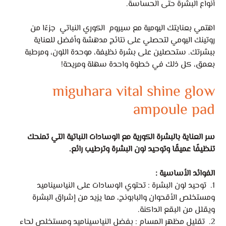
أنواع البشرة حتى الحساسة.
اهتمي بعنايتك اليومية مع سيروم الكوري النباتي جزءًا من
روتينك اليومي لتحصلي على نتائج مدهشة وأفضل للعناية
ببشرتك. ستحصلين على بشرة نظيفة، موحدة اللون، ومرطبة
بعمق، كل ذلك في خطوة واحدة سهلة ومريحة!
miguhara vital shine glow
ampoule pad
سر العناية بالبشرة الكورية مع الوسادات النباتية التي تمنحك
تنظيفًا عميقًا وتوحيد لون البشرة وترطيب رائع.
الفوائد الأساسية :
1. توحيد لون البشرة : تحتوي الوسادات على النياسيناميد
ومستخلص الأقحوان والبابونج، مما يزيد من إشراق البشرة
ويقلل من البقع الداكنة.
2. تقليل مظهر المسام : بفضل النياسيناميد ومستخلص لحاء