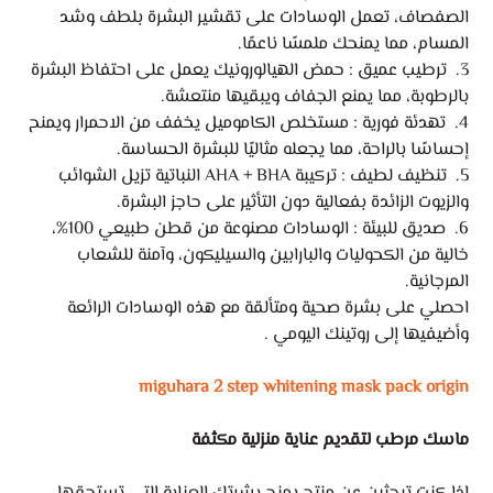
الصفصاف، تعمل الوسادات على تقشير البشرة بلطف وشد
المسام، مما يمنحك ملمسًا ناعمًا.
3. ترطيب عميق : حمض الهيالورونيك يعمل على احتفاظ البشرة
بالرطوبة، مما يمنع الجفاف ويبقيها منتعشة.
4. تهدئة فورية : مستخلص الكاموميل يخفف من الاحمرار ويمنح
إحساسًا بالراحة، مما يجعله مثاليًا للبشرة الحساسة.
5. تنظيف لطيف : تركيبة AHA + BHA النباتية تزيل الشوائب
والزيوت الزائدة بفعالية دون التأثير على حاجز البشرة.
6. صديق للبيئة : الوسادات مصنوعة من قطن طبيعي 100%،
خالية من الكحوليات والبارابين والسيليكون، وآمنة للشعاب
المرجانية.
احصلي على بشرة صحية ومتألقة مع هذه الوسادات الرائعة
وأضيفيها إلى روتينك اليومي .
miguhara 2 step whitening mask pack origin
ماسك مرطب لتقديم عناية منزلية مكثفة