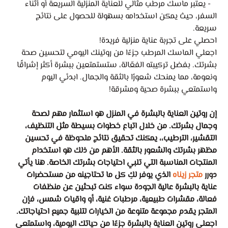
- يعتبر ماسك مرطب مثالي للعناية المنزلية السريعة أو أثناء
السفر، حيث يمكن استخدامه بسهولة للحصول على نتائج
سريعة.
احصلي على تجربة عناية منزلية فريدة!
اجعلي الماسك المرطب جزءًا من روتينك اليومي لتحسين صحة
بشرتك. بفضل تركيبته الفعّالة، ستستمتعين ببشرة أكثر إشراقًا
ونعومة، مما يمنحك شعورًا بالثقة والجمال. ابدئي اليوم
واستمتعي ببشرة صحية ومشرقة!
إن روتين العناية بالبشرة في المنزل هو استثمار مهم لصحة
وجمال بشرتك. من خلال اتباع خطوات بسيطة مثل التنظيف،
التقشير، الترطيب،، يمكنك تحقيق نتائج ملحوظة في تحسين
مظهر بشرتك والشعور بالثقة. الأهم من ذلك هو استخدام
المنتجات المناسبة التي تلبي احتياجات بشرتك الخاصة. هنا يأتي
دورر
متجر زيناه
الذي يوفر لكِ كل ما تحتاجينه من مستحضرات
عناية بالبشرة عالية الجودة سواء كنت تبحثين عن منظفات
فعالة، مقشرات طبيعية، مرطبات غنية، أو واقيات شمس، فإن
المتجر يقدم مجموعة متنوعة من الخيارات لتلبية جميع احتياجاتك.
اجعلي روتين العناية بالبشرة جزءًا من حياتك اليومية، واستمتعي