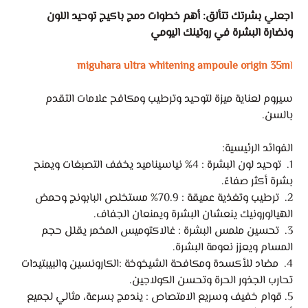
اجعلي بشرتك تتألق: أهم خطوات دمج باكيج توحيد اللون
ونضارة البشرة في روتينك اليومي
miguhara ultra whitening ampoule origin 35m
l
سيروم لعناية ميزة لتوحيد وترطيب ومكافح علامات التقدم
بالسن.
الفوائد الرئيسية:
1. توحيد لون البشرة : 4% نياسيناميد يخفف التصبغات ويمنح
بشرة أكثر صفاءً.
2. ترطيب وتغذية عميقة : 70.9% مستخلص البابونج وحمض
الهيالورونيك ينعشان البشرة ويمنعان الجفاف.
3. تحسين ملمس البشرة : غالاكتوميس المخمر يقلل حجم
المسام ويعزز نعومة البشرة.
4. مضاد للأكسدة ومكافحة الشيخوخة :الكارونسين والبيبتيدات
تحارب الجذور الحرة وتحسن الكولاجين.
5. قوام خفيف وسريع الامتصاص : يندمج بسرعة، مثالي لجميع