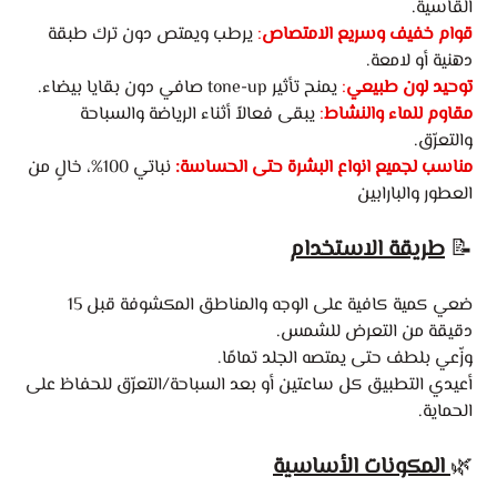
القاسية.
قوام خفيف وسريع الامتصاص
:
يرطب ويمتص دون ترك طبقة
دهنية أو لامعة.
توحيد لون طبيعي
:
يمنح تأثير
tone-up صافي دون بقايا بيضاء.
مقاوم للماء والنشاط
:
يبقى فعالاً أثناء الرياضة والسباحة
والتعرّق.
مناسب لجميع انواع البشرة حتى الحساسة:
نباتي 100%، خالٍ من
العطور والبارابين
📝
طريقة الاستخدام
ضعي كمية كافية على الوجه والمناطق المكشوفة قبل 15
دقيقة من التعرض للشمس.
وزّعي بلطف حتى يمتصه الجلد تمامًا.
أعيدي التطبيق كل ساعتين أو بعد السباحة/التعرّق للحفاظ على
الحماية.
🌿
المكونات الأساسية