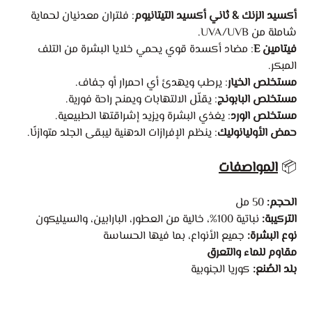
أكسيد الزنك & ثاني أكسيد التيتانيوم
: فلتران معدنيان لحماية
شاملة من UVA/UVB.
فيتامين E
: مضاد أكسدة قوي يحمي خلايا البشرة من التلف
المبكر.
مستخلص الخيار
: يرطب ويهدئ أي احمرار أو جفاف.
مستخلص البابونج
: يقلّل الالتهابات ويمنح راحة فورية.
مستخلص الورد
: يغذي البشرة ويزيد إشراقتها الطبيعية.
حمض الأوليانوليك
: ينظم الإفرازات الدهنية ليبقى الجلد متوازنًا.
📦
المواصفات
الحجم:
50 مل
التركيبة:
نباتية 100%، خالية من العطور، البارابين، والسيليكون
نوع البشرة:
جميع الأنواع، بما فيها الحساسة
مقاوم للماء والتعرق
بلد الصُنع:
كوريا الجنوبية