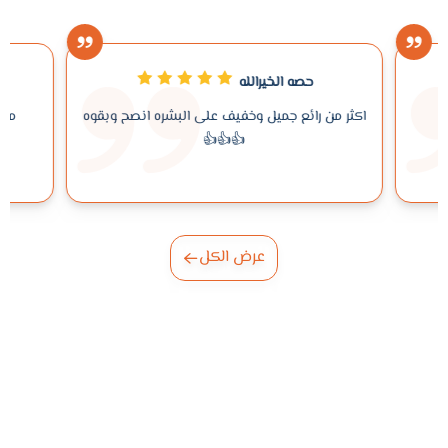
حصه الخيرالله
ا
اكثر من رائع جميل وخفيف على البشره انصح وبقوه
منتج ج
👍👍👍
عرض الكل