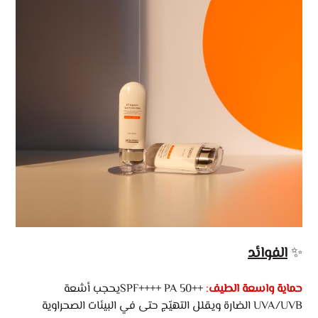
✨
الفوائد
حماية واسعة الطيف
:
++SPF++++ PA 50يحجب أشعة
UVA/UVB الضارة ويقلل التهيّج حتى في البيئات الصحراوية